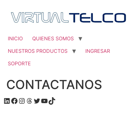
Saltar
al
contenido
INICIO
QUIENES SOMOS
NUESTROS PRODUCTOS
INGRESAR
SOPORTE
CONTACTANOS
LinkedIn
Facebook
Instagram
Hilos
Twitter
YouTube
TikTok